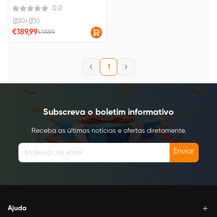
as mãosJoystick
0.0
multidirecionalMais de 100
comandos de um
(0)
|
0
toquePersonalize todos os 16
€189,99
€199,99
botões ao seu gosto
1
Subscreva o boletim informativo
Receba as últimas notícias e ofertas diretamente.
Enviar
Ajuda