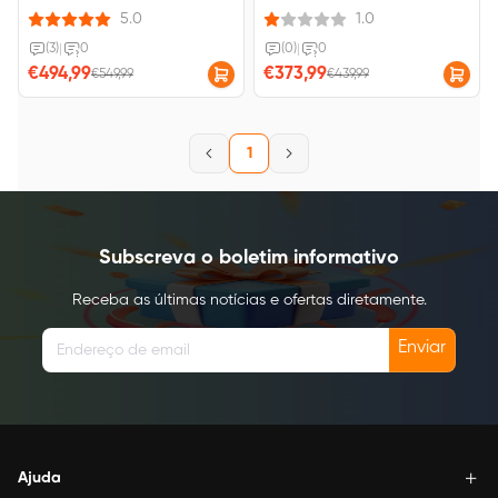
Paint X está integrado à
Notes 16,7 milhões de coresTaxa
5.0
1.0
assinatura gratuita.
de atualização de 90HzSistema
Android 14
(3)
|
0
(0)
|
0
€494,99
€373,99
€549,99
€439,99
1
Subscreva o boletim informativo
Receba as últimas notícias e ofertas diretamente.
Enviar
Ajuda