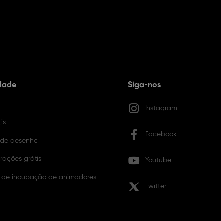
dade
Siga-nos
Instagram
is
Facebook
 de desenho
trações grátis
Youtube
 de incubação de animadores
Twitter