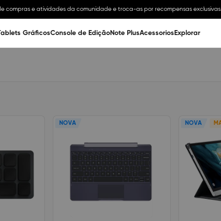
e compras e atividades da comunidade e troca-as por recompensas exclusivas
Tablets Gráficos
Console de Edição
Note Plus
Acessorios
Explorar
NOVA
NOVA
MA