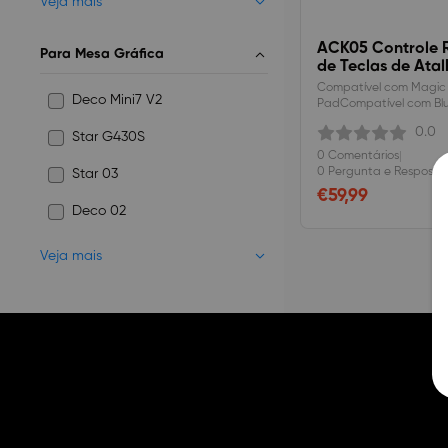
Veja mais
ACK05 Controle
Para Mesa Gráfica
de Teclas de Ata
Compatível com Magic
Deco Mini7 V2
PadCompatível com Blu
conexões sem fio e com
0.0
Star G430S
multidirecional projeta
usado em qualquer dire
0 Comentários
|
uma roda mecânica al
0 Pergunta e Resposta
Star 03
sensível. Equipado com 
€59,99
atalho
Deco 02
Veja mais