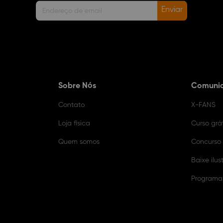
Enviar
Sobre Nós
Comuni
Contato
X-FANS
Loja física
Curso grát
Quem somos
Concurso
Baixe ilus
Programa