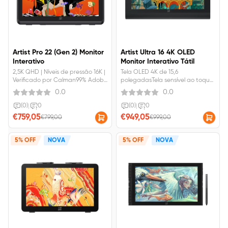
Artist Pro 22 (Gen 2) Monitor
Artist Ultra 16 4K OLED
Interativo
Monitor Interativo Tátil
2,5K QHD | Níveis de pressão 16K |
Tela OLED 4K de 15,6
Verificado por Calman99% Adobe
polegadasTela sensível ao toque
RGBVidro nanogravado AG
de última geraçãoNíveis de
0.0
0.0
totalmente laminado
pressão de 16KCaneta dupla da
série X3 Pro
(0)
|
0
(0)
|
0
€759,05
€949,05
€799,00
€999,00
5% OFF
NOVA
5% OFF
NOVA