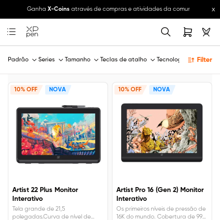
x
ções >>
Ganha
X-Coins
através de compras e atividades da comunidade e tro
Filter
Padrão
Series
Tamanho
Teclas de atalho
Tecnologia
10% OFF
NOVA
10% OFF
NOVA
Artist 22 Plus Monitor
Artist Pro 16 (Gen 2) Monitor
Interativo
Interativo
Tela grande de 21,5
Os primeiros níveis de pressão de
polegadas.Curva de nível de
16K do mundo. Cobertura de 99%