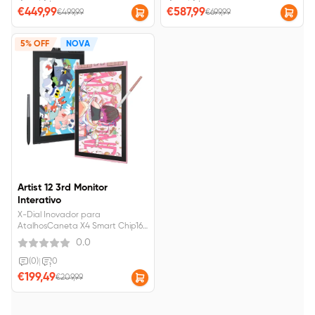
entrega estimado de 15 dias
€449,99
€587,99
€499,99
€699,99
úteis
5% OFF
NOVA
Artist 12 3rd Monitor
Interativo
X-Dial Inovador para
AtalhosCaneta X4 Smart Chip16K
Níveis de PressãoDuas cores à
0.0
sua escolha. Preto com suporte
preto, rosa com suporte rosa.
(0)
|
0
Todos combinam.
€199,49
€209,99