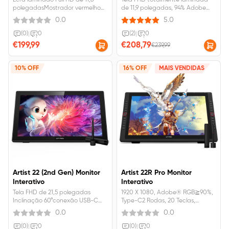
Ecrã laminado Full HD de 11,6
Tela FHD totalmente laminada
polegadasMostrador vermelho
de 11,9 polegadas, 94% Adobe
para um controlo mais
RGB.Caneta com chip X3.10
0.0
5.0
preciso8.192 níveis de pressão e
chaves expressas
suporte a inclinação de
personalizadas.Suporta conexão
(0)
|
0
(2)
|
0
60°Resolução de 1920 × 1080 com
USB C-C.
€199,99
€208,79
€239,99
ângulo de visão de 178°Cabo 3
em 1 para uma fácil
configuração
10% OFF
16% OFF
MAIS VENDIDAS
Artist 22 (2nd Gen) Monitor
Artist 22R Pro Monitor
Interativo
Interativo
Tela FHD de 21,5 polegadas
1920 X 1080, Adobe® RGB≧90%,
Inclinação 60°conexão USB-C
Type-C2 Rodas, 20 Teclas,
para USB-C Adobe® RGB≥90%,
Inclinação 60°O pacote será
0.0
0.0
sRGB≥122%
entregue a partir do armazém
na China com um prazo de
(0)
|
0
(0)
|
0