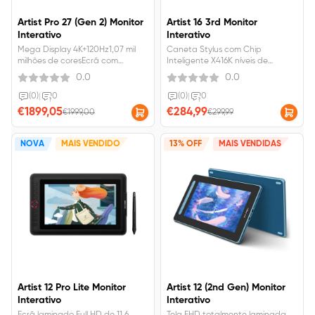
Artist Pro 27 (Gen 2) Monitor
Artist 16 3rd Monitor
Interativo
Interativo
Mega Display 4K+120Hz1,07 mil
Caneta Stylus com Chip
milhões de coresEcrã com
Inteligente X416K níveis de
textura semelhante à do papel,
pressãoAtalho Inovador com X-
0.0
0.0
tecnologia X-Touch
Dial
(0)
|
0
(0)
|
0
€1899,05
€284,99
€1999,00
€299,99
NOVA
MAIS VENDIDO
13% OFF
MAIS VENDIDAS
Artist 12 Pro Lite Monitor
Artist 12 (2nd Gen) Monitor
Interativo
Interativo