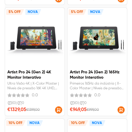
1200.
5% OFF
NOVA
5% OFF
NOVA
Artist Pro 24 (Gen 2) 4K
Artist Pro 24 (Gen 2) 165Hz
Monitor Interativo
Monitor Interativo
Ultra Visão 4K | X-Color Master |
Primeiros 165Hz da indústria | X-
Níveis de pressão 16K 4K UHD,
Color Master | Níveis de pressão
clareza de nível seguinte Tela
16KUltravelocidade de 165Hz2,5K
0.0
0.0
verificada por CalmanCaneta
QHD, Delta E&lt;1Lápis duplo,
dupla, suavidade dupla
suavidade dupla
(0)
|
0
(0)
|
0
€1329,05
€949,05
€1399,00
€999,00
10% OFF
NOVA
10% OFF
NOVA