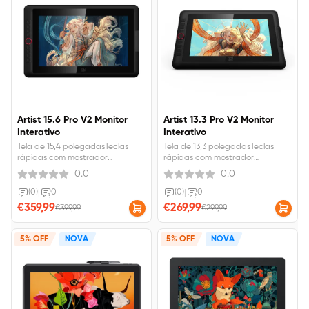
Artist 15.6 Pro V2 Monitor
Artist 13.3 Pro V2 Monitor
Interativo
Interativo
Tela de 15,4 polegadasTeclas
Tela de 13,3 polegadasTeclas
rápidas com mostrador
rápidas com mostrador
vermelhoCaneta Stylus X3 Pro
vermelhoCaneta Stylus X3 Pro
0.0
0.0
Smart ChipNíveis de pressão 16K
Smart ChipNíveis de pressão 16K
(0)
|
0
(0)
|
0
€359,99
€269,99
€399,99
€299,99
5% OFF
NOVA
5% OFF
NOVA