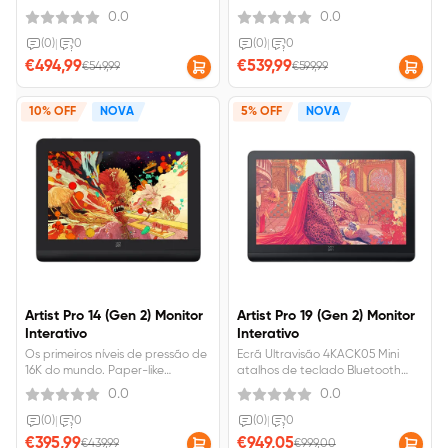
pressão de 16K.Proporção da
da gama de cores sRGB. AG
0.0
0.0
área da gama de cores: 130%
vidro anti-reflexo e anti-
sRGB.Alta precisão de cores.
impressão digital gravado. Inclui
(0)
|
0
(0)
|
0
atalhos de teclado ACK05 Mini
€494,99
€539,99
€549,99
€599,99
Bluetooth.
10% OFF
NOVA
5% OFF
NOVA
Artist Pro 14 (Gen 2) Monitor
Artist Pro 19 (Gen 2) Monitor
Interativo
Interativo
Os primeiros níveis de pressão de
Ecrã Ultravisão 4KACK05 Mini
16K do mundo. Paper-like
atalhos de teclado Bluetooth
Superfície para uma criação
incluídosLápis duplos, suavidade
0.0
0.0
imersiva. Certificateado TÜV SÜD,
duplaReconhecimento
luz azul baja, fácil para los ojos.
automático de identidade com
(0)
|
0
(0)
|
0
Resolução 99% sRGB, FHD 1920 ×
chip inteligente X3 Pro
€395,99
€949,05
€439,99
€999,00