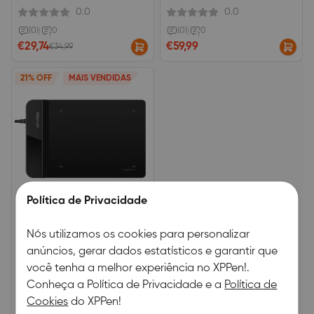
online, versão antiga
Personalizáveis, Caneta Passiva
0.0
0.0
(0)
|
0
(0)
|
0
€29,74
€59,99
€34,99
21% OFF
MAIS VENDIDAS
Política de Privacidade
Star G430S Tablet Gráfico
Nós utilizamos os cookies para personalizar
4 x 3 polegadas, 2 mm de
anúncios, gerar dados estatísticos e garantir que
espessura8192 Níveis de Pressão
você tenha a melhor experiência no XPPen!.
0.0
Conheça a Política de Privacidade e a
Política de
(0)
|
0
Cookies
do XPPen!
€23,79
€29,99