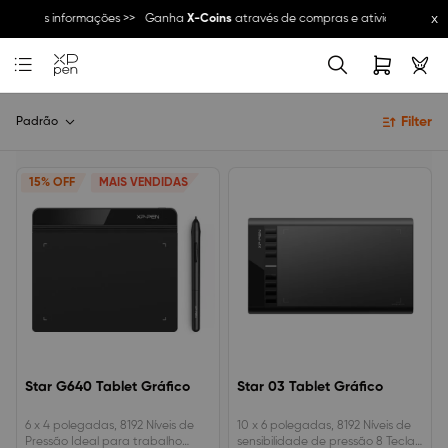
x
vas.
Mais informações >>
Ganha
X-Coins
através de compras e atividades da c
Filter
Padrão
15% OFF
MAIS VENDIDAS
Star G640 Tablet Gráfico
Star 03 Tablet Gráfico
6 x 4 polegadas, 8192 Níveis de
10 x 6 polegadas, 8192 Níveis de
Pressão Ideal para trabalho
sensibilidade de pressão 8 Teclas