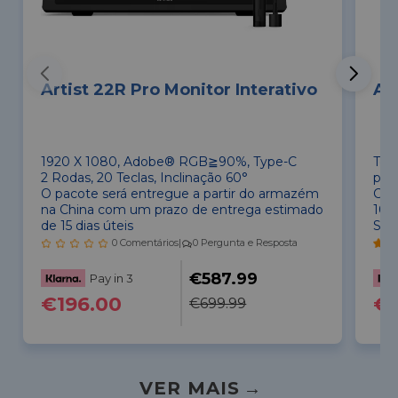
Artist 22R Pro Monitor Interativo
Art
Int
1920 X 1080, Adobe® RGB≧90%, Type-C
Tel
2 Rodas, 20 Teclas, Inclinação 60°
pol
O pacote será entregue a partir do armazém
Can
na China com um prazo de entrega estimado
10 
de 15 dias úteis
Sup
0 Comentários
|
0 Pergunta e Resposta
€587.99
Pay in 3
€196.00
€6
€699.99
VER MAIS