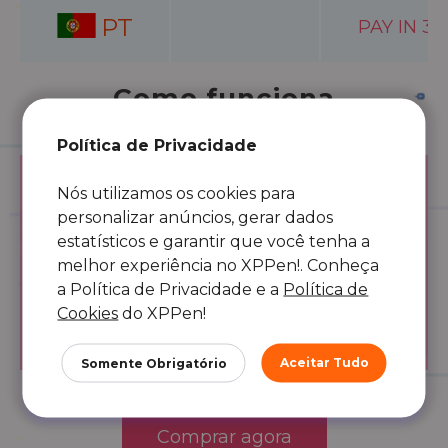
PT
PAY IN 3
Como funciona
Política de Privacidade
Nós utilizamos os cookies para
Siga os 3 passos, pague em
3x
personalizar anúncios, gerar dados
estatísticos e garantir que você tenha a
Vá para pagamento e escolha
1
melhor experiência no XPPen!. Conheça
Klarna.
a Política de Privacidade e a
Política de
Insira os dados do seu cartão de
2
crédito ou débito e selecione "Pagar
Cookies
do XPPen!
em 3x"
3
Conclua sua compra.
Aceitar Tudo
Somente Obrigatório
Comprar agora