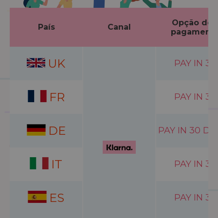
Opção de
País
Canal
pagament
UK
PAY IN 3
FR
PAY IN 3
DE
PAY IN 30 DA
IT
PAY IN 3
ES
PAY IN 3