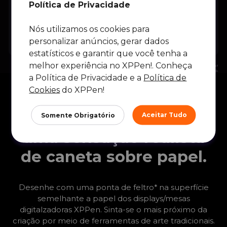
Política de Privacidade
Caneta de Chip Inteligente
Nós utilizamos os cookies para
X3
personalizar anúncios, gerar dados
estatísticos e garantir que você tenha a
melhor experiência no XPPen!. Conheça
* Esses dados foram obtidos de um teste de simulação de laboratório e podem variar
dependendo do ambiente em que o dispositivo é usado.
a Política de Privacidade e a
Política de
Cookies
do XPPen!
Pontas de feltro para
Aceitar Tudo
Somente Obrigatório
uma sensação realista
de caneta sobre papel.
Desenhe com uma ponta de feltro* na superfície
semelhante a papel dos displays/mesas
digitalzadoras XPPen. Sinta-se o mais próximo da
criação por meio de ferramentas de arte tradicionais.