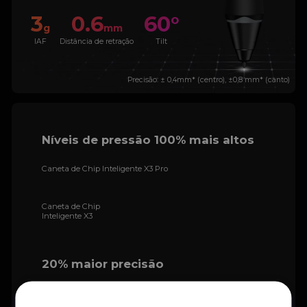
3
0.6
60°
g
mm
IAF
Distância de retração
Tilt
Precisão: ± 0,4mm* (centro), ±0,8 mm* (canto)
Níveis de pressão 100% mais altos
Caneta de Chip Inteligente X3 Pro
Caneta de Chip
Inteligente X3
20% maior precisão
Caneta de Chip Inteligente X3
Pro